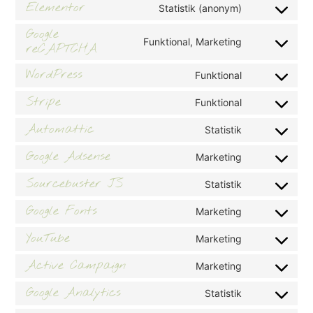
Elementor
Statistik (anonym)
Google
Funktional, Marketing
reCAPTCHA
WordPress
Funktional
Stripe
Funktional
Automattic
Statistik
Google Adsense
Marketing
Sourcebuster JS
Statistik
Google Fonts
Marketing
YouTube
Marketing
Active Campaign
Marketing
Google Analytics
Statistik